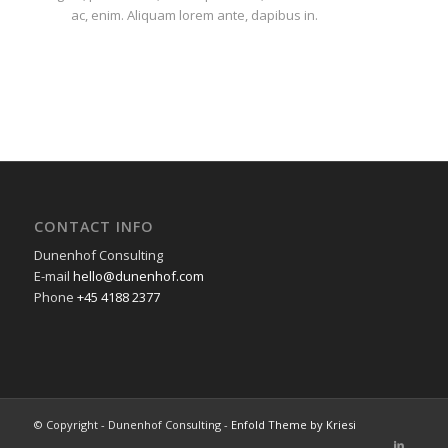
ac, enim. Aliquam lorem ante, dapibus in.
CONTACT INFO
Dunenhof Consulting
E-mail
hello@dunenhof.com
Phone
+45 4188 2377
© Copyright - Dunenhof Consulting -
Enfold Theme by Kriesi